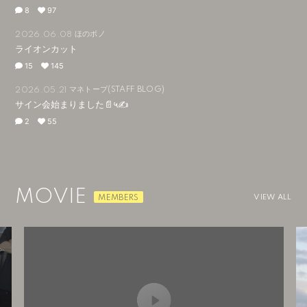
8
97
ほのボノ
2026.06.08
ライオンカット
15
145
マネトープ(STAFF BLOG)
2026.05.21
サイン会始まりました📄५✍
2
55
MOVIE
VIEW ALL