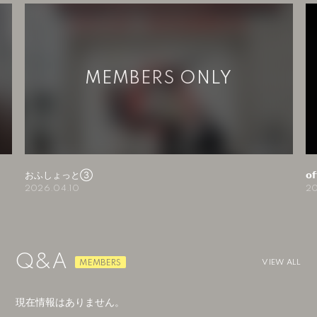
おふしょっと③
𝗼
2026.04.10
20
Q&A
VIEW ALL
現在情報はありません。