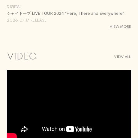
DIGITAL
シャイトープ LIVE TOUR 2024 “Here, There and Everywhere”
2026.07.17 RELEASE
VIEW MORE
会員登録
ログイン
VIDEO
VIEW ALL
BLOG
MOVIE
RADIO
PHOTO
Q&A
CHAT