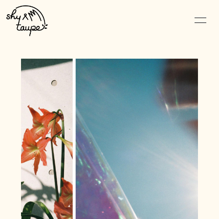
HOME
NEWS
SCHEDULE
DISCOGRAPHY
VIDEO
PROFILE
GOODS