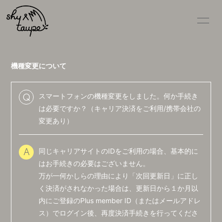
機種変更について
スマートフォンの機種変更をしました。何か手続き
Q
HOME
は必要ですか？（キャリア決済をご利用/携帯会社の
変更あり）
NEWS
SCHEDULE
同じキャリアサイトのIDをご利用の場合、基本的に
A
DISCOGRAPHY
はお手続きの必要はございません。
万が一何かしらの理由により「次回更新日」に正し
VIDEO
く決済がされなかった場合は、更新日から１か月以
PROFILE
内にご登録のPlus member ID（またはメールアドレ
ス）でログイン後、再度決済手続きを行ってくださ
GOODS