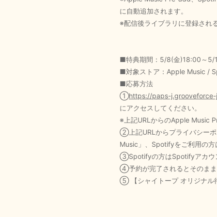
に自動追加されます。
※配信後ライブラリに登録され
■特典期間：5/8(金)18:00～5/12
■対象ストア：Apple Music / Sp
■応募方法
①
https://paps-j.groovefor
にアクセスしてください。
※上記URLからのApple Music
②上記URLからプライバシーポリシ
Music」、Spotifyをご利用の
③Spotifyの方はSpotify
④予約が完了されるとそのまま
⑤ 【シャイトープ オリジナ