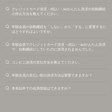
BLOG
クレジットカード決済・d払い・auかんたん決済の自動継続
Q.
MOVIE
の停止方法を教えてください。
RADIO
年額会員の自動継続を「しない」から「する」に変更するに
Q.
PHOTO
はどうすればよいですか。
Q&A
年額会員でクレジットカード決済・d払い・auかんたん決済
Q.
CHAT
で、自動継続にしていたのに決済されませんでした。
コンビニ決済の支払方法を教えてください。
Q.
年額会員の支払い前の決済方法は変更できますか？
Q.
本名以外での会員登録はできますか？
Q.