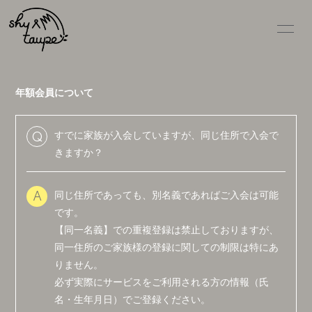
年額会員について
すでに家族が入会していますが、同じ住所で入会で
Q
HOME
きますか？
NEWS
同じ住所であっても、別名義であればご入会は可能
A
SCHEDULE
です。
DISCOGRAPHY
【同一名義】での重複登録は禁止しておりますが、
同一住所のご家族様の登録に関しての制限は特にあ
VIDEO
りません。
PROFILE
必ず実際にサービスをご利用される方の情報（氏
名・生年月日）でご登録ください。
GOODS