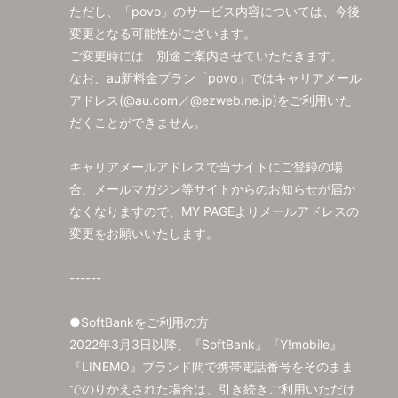
RADIO
ただし、「povo」のサービス内容については、今後
変更となる可能性がございます。
PHOTO
ご変更時には、別途ご案内させていただきます。
Q&A
なお、au新料金プラン「povo」ではキャリアメール
アドレス(@au.com／@ezweb.ne.jp)をご利用いた
CHAT
だくことができません。
キャリアメールアドレスで当サイトにご登録の場
合、メールマガジン等サイトからのお知らせが届か
なくなりますので、MY PAGEよりメールアドレスの
変更をお願いいたします。
------
●SoftBankをご利用の方
2022年3月3日以降、『SoftBank』『Y!mobile』
『LINEMO』ブランド間で携帯電話番号をそのまま
でのりかえされた場合は、引き続きご利用いただけ